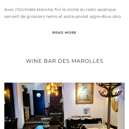
Avec l'Orchidée blanche, fini le cliché du resto asiatique
servant de grossiers nems et autre poulet aigre-doux zéro
READ MORE
WINE BAR DES MAROLLES