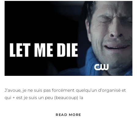
J’avoue, je ne suis pas forcément quelqu’un d’organisé et
qui + est je suis un peu (beaucoup) la
READ MORE