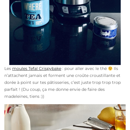
Les
moules Tefal Crispybake
: pour aller avec le thé
Ils
n’attachent jamais et forment une croûte croustillante et
dorée à point sur tes pâtisseries, c’est juste trop trop trop
parfait ! (Du coup, ça me donne envie de faire des
madeleines, tiens :))