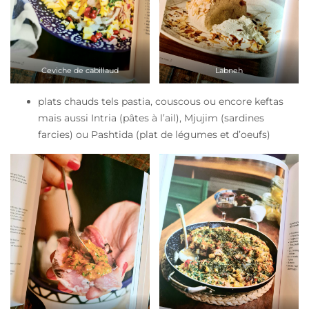
Ceviche de cabillaud
Labneh
plats chauds tels pastia, couscous ou encore keftas
mais aussi Intria (pâtes à l’ail), Mjujim (sardines
farcies) ou Pashtida (plat de légumes et d’oeufs)