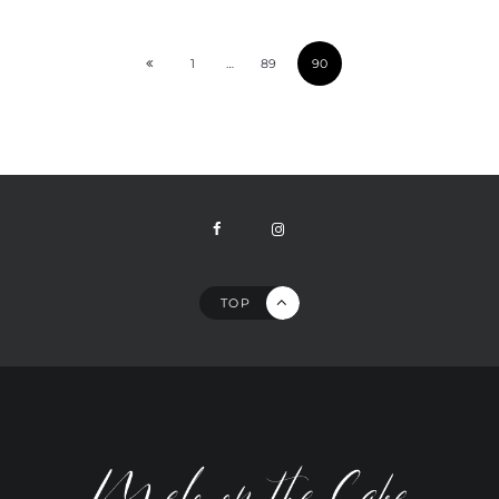
1
…
89
90
TOP