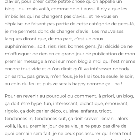
clavier, pour créer cette petite chose qu’on appelle un
blog… oui mais voilà, comme on dit aussi, il n’y a que les
imbéciles qui ne changent pas d’avis… et ne vous en
déplaise, ne faisant pas partie de cette catégorie de gens-là,
je me permets donc de changer d’avis ! Les mauvaises
langues diront que, de ma part, c’est un doux
euphémisme… soit, riez, riez, bonnes gens, j’ai décidé de ne
m’offusquer de rien en ce grand jour de publication de mon
premier message à moi sur mon blog à moi qui l’est même
encore tout vide et qu’on dirait qu’il va intéresser nobody
on earth… pas grave, m’en fous, je le lirai toute seule, le soir,
au coin du feu et puis ze serais happy comme ça… na !
Pour en revenir au pourquoi du comment, à priori, un blog,
ça doit être hype, fun, intéressant, didactique, émouvant,
rigolo, ça doit parler déco, cuisine, enfants, tricot,
tendances in, tendances out, ça doit crever l’écran… alors
voilà, là, au premier jour de sa vie, je ne peux pas dire de
quoi demain sera fait, je ne peux pas assurer qu’il sera tout