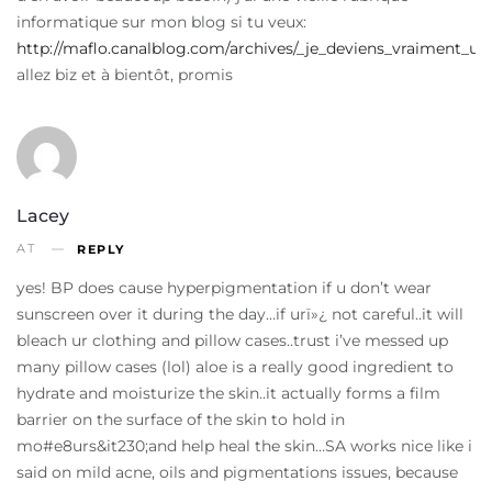
informatique sur mon blog si tu veux:
http://maflo.canalblog.com/archives/_je_deviens_vraiment_u
allez biz et à bientôt, promis
Lacey
AT
REPLY
yes! BP does cause hyperpigmentation if u don’t wear
sunscreen over it during the day…if urï»¿ not careful..it will
bleach ur clothing and pillow cases..trust i’ve messed up
many pillow cases (lol) aloe is a really good ingredient to
hydrate and moisturize the skin..it actually forms a film
barrier on the surface of the skin to hold in
mo#e8urs&it230;and help heal the skin…SA works nice like i
said on mild acne, oils and pigmentations issues, because