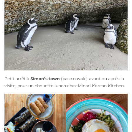
Petit arrêt à
Simon’s town
(base navale) avant ou après la
visite, pour un chouette lunch chez Minari Korean Kitchen.