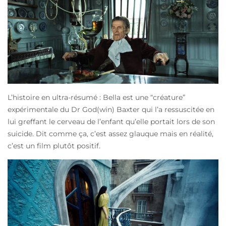
L’histoire en ultra-résumé : Bella est une “créature”
expérimentale du Dr God(win) Baxter qui l’a ressuscitée en
lui greffant le cerveau de l’enfant qu’elle portait lors de son
suicide. Dit comme ça, c’est assez glauque mais en réalité,
c’est un film plutôt positif.