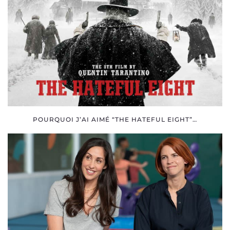
POURQUOI J’AI AIMÉ “THE HATEFUL EIGHT”…