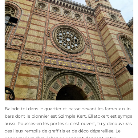
Balade-toi dans le quartier et passe devant les fameux ruin
bars dont le pionnier est Szimpla Kert. Ellatokert est sympa
aussi. Pousses-en les portes si c’est ouvert, tu y découvriras
des lieux remplis de graffitis et de déco dépareillée. Le