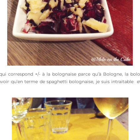
 (qui correspond +/- à la bolognaise parce qu’à Bologne, la bo
avoir qu’en terme de spaghetti bolognaise, je suis intraitable e
!