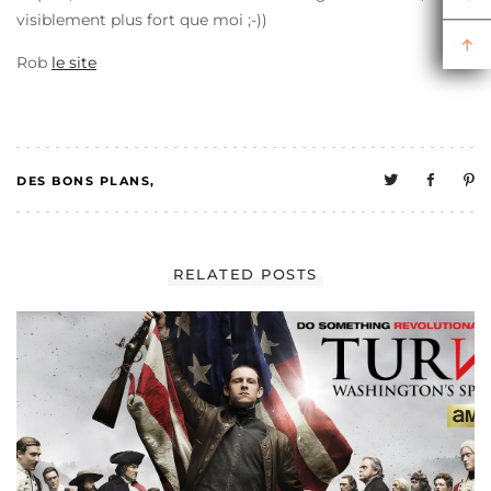
visiblement plus fort que moi ;-))
Rob
le site
DES BONS PLANS
0
MELO A UNE VIE
RELATED POSTS
SOCIALE