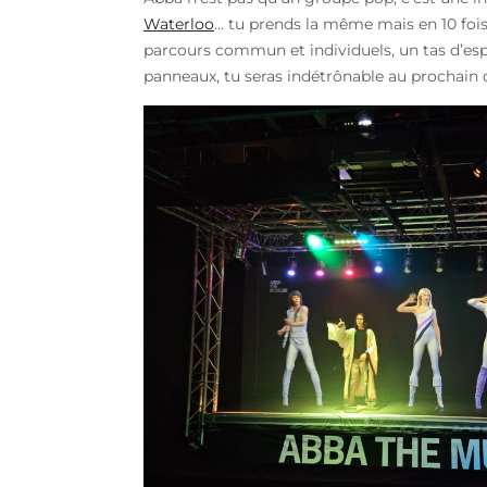
Waterloo
… tu prends la même mais en 10 fois +
parcours commun et individuels, un tas d’espac
panneaux, tu seras indétrônable au prochain qu