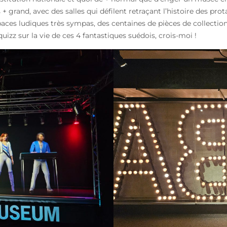
 grand, avec des salles qui défilent retraçant l’histoire des prota
es ludiques très sympas, des centaines de pièces de collection, e
izz sur la vie de ces 4 fantastiques suédois, crois-moi !