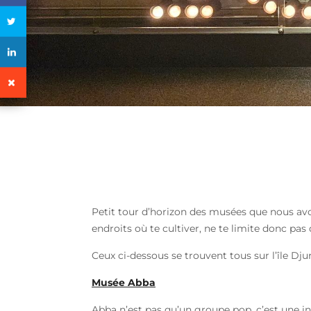
Petit tour d’horizon des musées que nous avo
endroits où te cultiver, ne te limite donc pas q
Ceux ci-dessous se trouvent tous sur l’île Dj
Musée Abba
Abba n’est pas qu’un groupe pop, c’est une in