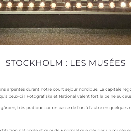
STOCKHOLM : LES MUSÉES
ns arpentés durant notre court séjour nordique. La capitale re
u’à ceux-ci ! Fotografiska et National valent fort la peine eux aussi
urgården, très pratique car on passe de l’un à l’autre en quelques
stitution nationale et quoi de + normal que d’ériger un musée en