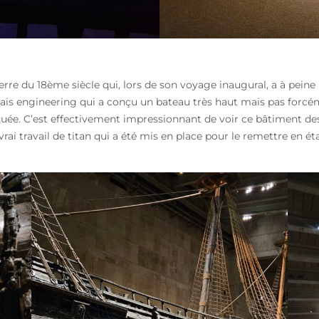
rre du 18ème siècle qui, lors de son voyage inaugural, a à pein
s engineering qui a conçu un bateau très haut mais pas forcéme
uée. C’est effectivement impressionnant de voir ce bâtiment des 
 vrai travail de titan qui a été mis en place pour le remettre en 