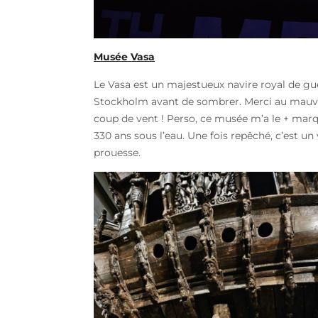
Musée Vasa
Le Vasa est un majestueux navire royal de gue
Stockholm avant de sombrer. Merci au mauvai
coup de vent ! Perso, ce musée m’a le + marq
330 ans sous l’eau. Une fois repêché, c’est un
prouesse.