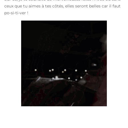
ceux que tu aimes à tes côtés, elles seront belles car il faut
po-si-ti-ver !