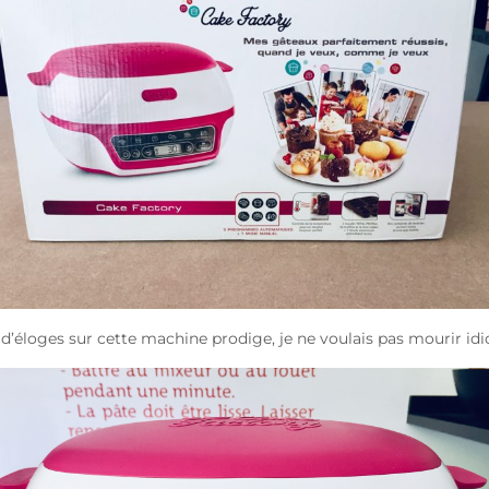
’éloges sur cette machine prodige, je ne voulais pas mourir idiote