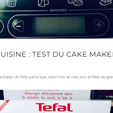
UISINE : TEST DU CAKE MAKE
Cake Maker de Tefal parce que, selon moi et mes avis arrêtés de gr