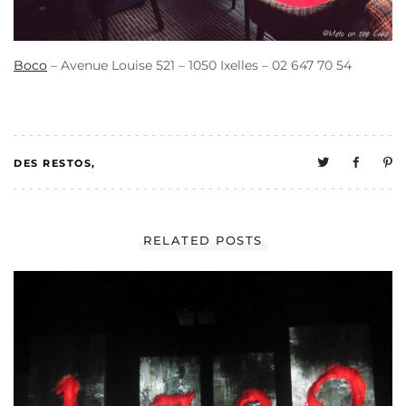
Boco
– Avenue Louise 521 – 1050 Ixelles – 02 647 70 54
DES RESTOS
0
MELO A UNE VIE
RELATED POSTS
SOCIALE