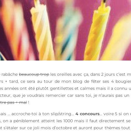
…
rabâche
beaucoup trop
les oreilles avec ça, dans 2 jours c’est 
s + tard, ce sera au tour de mon blog de fêter ses 4 bougie
ères années ont été plutôt gentillettes et calmes mais il a connu
ecteur, que je voudrais remercier car sans toi, je n’aurais pas un
être pas + mal
!
ais … accroche-toi à ton slip/string…
4 concours
… voire 5 si on
ais, on a péniblement atteint les 1000 mais il faut directement s
vont s’étaler sur ce joli mois d’octobre et auront pour thèmes tou