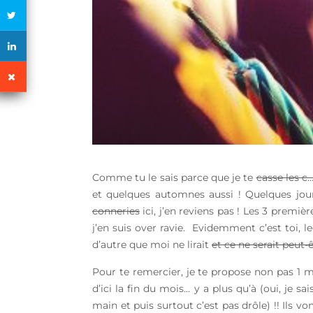
Comme tu le sais parce que je te
casse les c
et quelques automnes aussi ! Quelques jour
conneries
ici, j’en reviens pas ! Les 3 premi
j’en suis over ravie. Evidemment c’est toi, l
d’autre que moi ne lirait
et ce ne serait peut-
Pour te remercier, je te propose non pas 1 m
d’ici la fin du mois… y a plus qu’à (oui, je s
main et puis surtout c’est pas drôle) !! Ils 