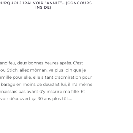
URQUOI J’IRAI VOIR “ANNIE”… (CONCOURS
INSIDE)
grand feu, deux bonnes heures après. C'est
x ou Stich, allez môman, va plus loin que je
ille pour elle, elle a tant d'admiration pour
n barage en moins de deux! Et lui, il n'a même
naissais pas avant d'y inscrire ma fille. Et
 avoir découvert ça 30 ans plus tôt….