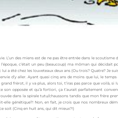
 vie. L’un des miens est de ne pas être entrée dans le scoutisme 
u’à l’époque, c’était un peu (beaucoup) ma môman qui décidait 
nc lui a été chez les louveteaux deux ans (Ou trois? Quatre? Je s
envie d’y aller. Ayant quasi cinq ans de moins que lui, le temps qu
 grand frèrot, il y va plus, alors toi, t’iras pas parce que voilà, si 
uste son opposée et qu’à fortiori, ça t’aurait parfaitement conv
rouvée dans la spirale tutu/chaussons tandis que mon frère pren
erait-elle génétique?! Non, en fait, je crois que nos nombreux 
e soit (Cinq en huit ans, qui dit mieux?!)