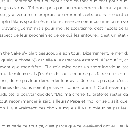
ujours lui, reprenne goût au scoutisme en tant que chef pour q
u gros virus ! J’ai donc pris part au mouvement durant sept ans
e que j’y ai vécu reste emprunt de moments extraordinairement en
mpli d’élans spontanés et de richesse de coeur comme on en voi
’avant-guerre” mais pour moi, le scoutisme, c’est l’Ecole de la 
spect de leur prochain et de ce qui les entoure… c’est un état 
the Cake s’y plait beaucoup à son tour. Bizarrement, je n’en do
 quelque chose ;-)) car elle a le caractère estampillé “scout” **
mment que mon frère. Elle m’a mise dans un sport individualist
e pour le mieux mais j’espère de tout coeur ne pas faire cette erre
ons, de ne pas leur demander leur avis. Je ne dis pas que c’est
ines décisions soient prises en concertation ! (Contre-exempl
s, adultes, à pouvoir décider. “Dis, ma chérie, tu préfères rester
tout recommencer à zéro ailleurs? Papa et moi on se disait que 
non, il y a vraiment des choix auxquels il vaut mieux ne pas les 
 vous parle de tout ça, c’est parce que ce week-end ont eu lieu