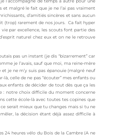
ue je l’accompagne de temps à autre pour une
 et malgré le fait que je ne l’ai pas vraiment
richissants, d’amitiés sincères et sans aucun
t (trop) rarement de nos jours. Ca fait hyper
vie par excellence, les scouts font partie des
d’esprit naturel chez eux et on ne le retrouve
utais pas un instant (je dis “bizarrement” car
, comme je l’avais, sauf que moi, ma reine-mère
e et je ne m’y suis pas épanouie (malgré neuf
ur-là, celle de ne pas “écouter” mes enfants ou
 aux enfants de décider de tout dès que ça les
e : notre choix difficile du moment concerne
 dans cette école-là avec toutes tes copines que
ce serait mieux que tu changes mais si tu ne
mêler, la décision étant déjà assez difficile à
 les 24 heures vélo du Bois de la Cambre (A ne