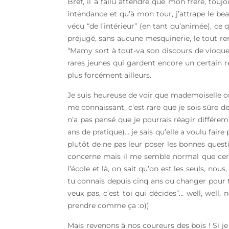
Bref, il a fallu attendre que mon frère, to
intendance et qu’à mon tour, j’attrape le bea
vécu “de l’intérieur” (en tant qu’animée), c
préjugé, sans aucune mesquinerie, le tout re
“Mamy sort à tout-va son discours de vioque d
rares jeunes qui gardent encore un certain re
plus forcément ailleurs.
Je suis heureuse de voir que mademoiselle on 
me connaissant, c’est rare que je sois sûre de
n’a pas pensé que je pourrais réagir différe
ans de pratique)… je sais qu’elle a voulu fair
plutôt de ne pas leur poser les bonnes questi
concerne mais il me semble normal que certa
l’école et là, on sait qu’on est les seuls, nou
tu connais depuis cinq ans ou changer pour 
veux pas, c’est toi qui décides”… well, well, 
prendre comme ça :o))
Mais revenons à nos coureurs des bois ! Si je