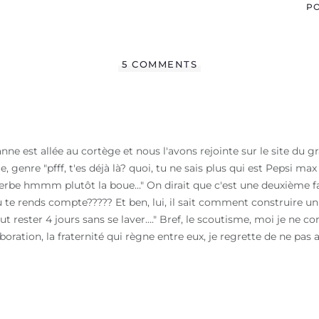
PO
5 COMMENTS
eanne est allée au cortège et nous l'avons rejointe sur le site du 
e, genre "pfff, t'es déjà là? quoi, tu ne sais plus qui est Pepsi ma
'herbe hmmm plutôt la boue…" On dirait que c'est une deuxième fam
"Tu te rends compte????? Et ben, lui, il sait comment construire u
eut rester 4 jours sans se laver…." Bref, le scoutisme, moi je ne con
laboration, la fraternité qui règne entre eux, je regrette de ne pas