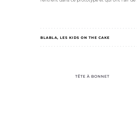
rentrent dans ce prototype et qui ont l’air de
BLABLA
LES KIDS ON THE CAKE
TÊTE À BONNET