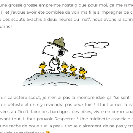
st une grosse grosse empreinte nostalgique pour moi, ça me ram
h !) et j’avoue avoir été comblée de voir ma fille s’imprégner de 
u des scouts avachis à deux heures du mat’, nous avons raisonn
tins !
 caractère scout, je n’en ai pas la moindre idée, ça “se sent”
 on déteste et on n’y reviendra pas deux fois ! Il faut aimer la n
es au Dreft, faire des bardages, des hikes, vivre en communaut
avant tout, il faut pouvoir Respecter ! Une midinette associale 
ir une tache de boue sur la peau risque clairement de ne pas y 