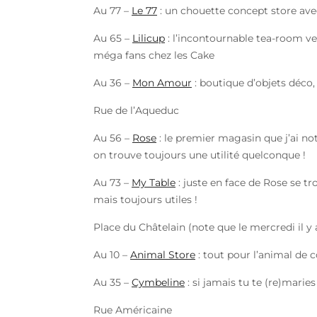
Au 77 –
Le 77
: un chouette concept store avec
Au 65 –
Lilicup
: l’incontournable tea-room ve
méga fans chez les Cake
Au 36 –
Mon Amour
: boutique d’objets déco
Rue de l’Aqueduc
Au 56 –
Rose
: le premier magasin que j’ai no
on trouve toujours une utilité quelconque !
Au 73 –
My Table
: juste en face de Rose se tr
mais toujours utiles !
Place du Châtelain (note que le mercredi il 
Au 10 –
Animal Store
: tout pour l’animal de 
Au 35 –
Cymbeline
: si jamais tu te (re)marie
Rue Américaine