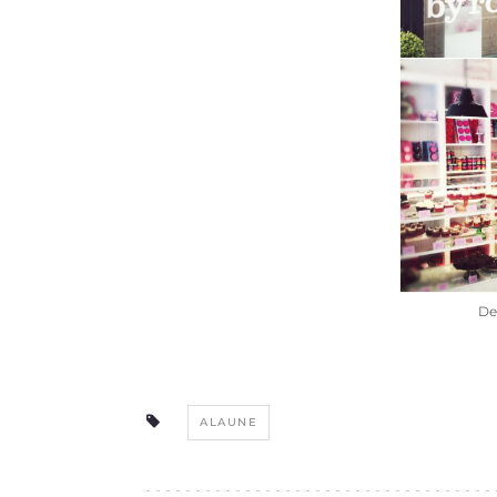
De
ALAUNE