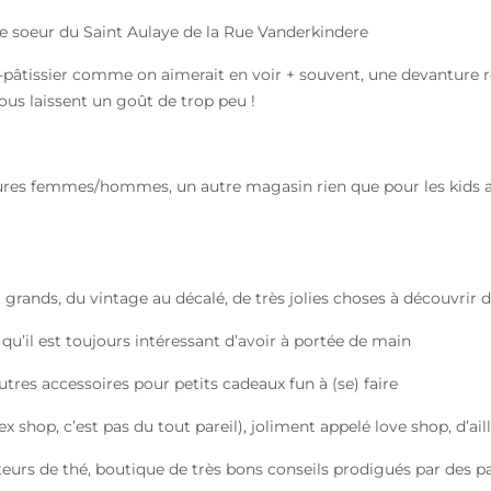
ite soeur du Saint Aulaye de la Rue Vanderkindere
n-pâtissier comme on aimerait en voir + souvent, une devanture 
nous laissent un goût de trop peu !
res femmes/hommes, un autre magasin rien que pour les kids av
 grands, du vintage au décalé, de très jolies choses à découvrir 
n qu’il est toujours intéressant d’avoir à portée de main
utres accessoires pour petits cadeaux fun à (se) faire
x shop, c’est pas du tout pareil), joliment appelé love shop, d’aill
urs de thé, boutique de très bons conseils prodigués par des pa