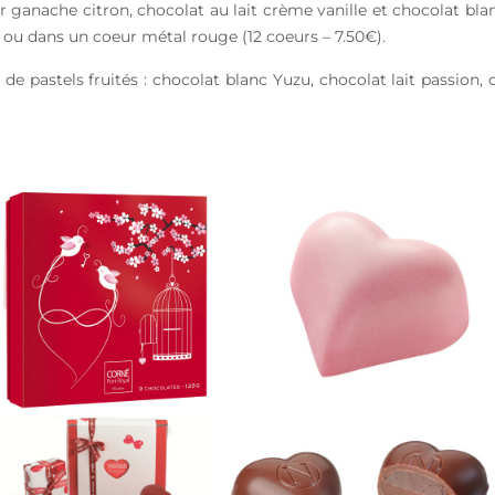
noir ganache citron, chocolat au lait crème vanille et chocolat 
ou dans un coeur métal rouge (12 coeurs – 7.50€).
tion de pastels fruités : chocolat blanc Yuzu, chocolat lait passio