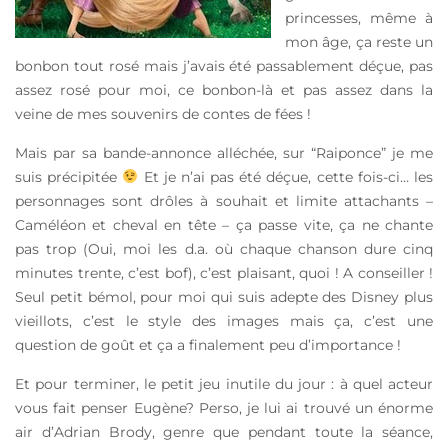
princesses, même à
mon âge, ça reste un
bonbon tout rosé mais j’avais été passablement déçue, pas
assez rosé pour moi, ce bonbon-là et pas assez dans la
veine de mes souvenirs de contes de fées !
Mais par sa bande-annonce alléchée, sur “Raiponce” je me
suis précipitée
Et je n’ai pas été déçue, cette fois-ci… les
personnages sont drôles à souhait et limite attachants –
Caméléon et cheval en tête – ça passe vite, ça ne chante
pas trop (Oui, moi les d.a. où chaque chanson dure cinq
minutes trente, c’est bof), c’est plaisant, quoi ! A conseiller !
Seul petit bémol, pour moi qui suis adepte des Disney plus
vieillots, c’est le style des images mais ça, c’est une
question de goût et ça a finalement peu d’importance !
Et pour terminer, le petit jeu inutile du jour : à quel acteur
vous fait penser Eugène? Perso, je lui ai trouvé un énorme
air d’Adrian Brody, genre que pendant toute la séance,