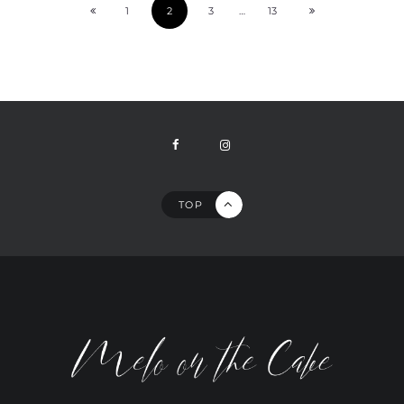
1
2
3
…
13
TOP