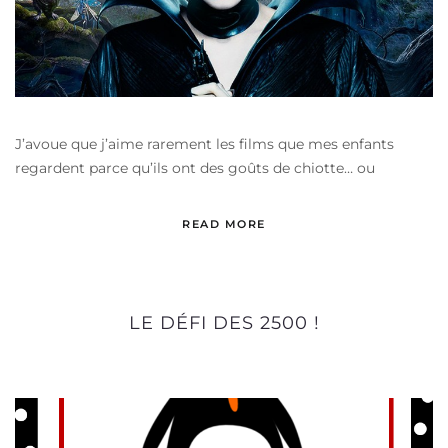
J’avoue que j’aime rarement les films que mes enfants
regardent parce qu’ils ont des goûts de chiotte… ou
READ MORE
LE DÉFI DES 2500 !