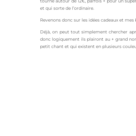
tourne autour de 12€, parfois + pour un super
et qui sorte de l’ordinaire.
Revenons donc sur les idées cadeaux et mes 
Déjà, on peut tout simplement chercher aprè
donc logiquement ils plairont au + grand nom
petit chant et qui existent en plusieurs coule