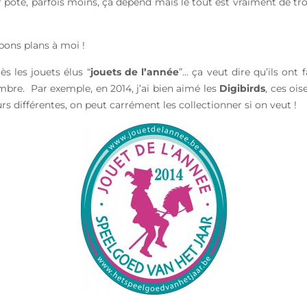
 pote, parfois moins, ça dépend mais le tout est vraiment de trouv
bons plans à moi !
s les jouets élus “
jouets de l’année
”… ça veut dire qu’ils ont 
bre. Par exemple, en 2014, j’ai bien aimé les
Digibirds
, ces oi
urs différentes, on peut carrément les collectionner si on veut !