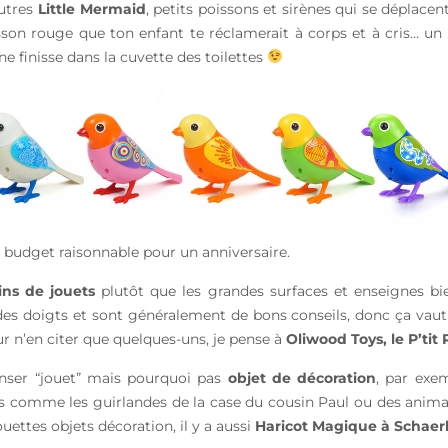
utres
Little Mermaid
, petits poissons et sirènes qui se déplacent
son rouge que ton enfant te réclamerait à corps et à cris… un
 ne finisse dans la cuvette des toilettes
c budget raisonnable pour un anniversaire.
ins de jouets
plutôt que les grandes surfaces et enseignes bie
 des doigts et sont généralement de bons conseils, donc ça vaut
ur n’en citer que quelques-uns, je pense à
Oliwood Toys, le P’ti
nser “jouet” mais pourquoi pas
objet de décoration
, par exe
s comme les guirlandes de la case du cousin Paul ou des anima
ouettes objets décoration, il y a aussi
Haricot Magique à Schaerb