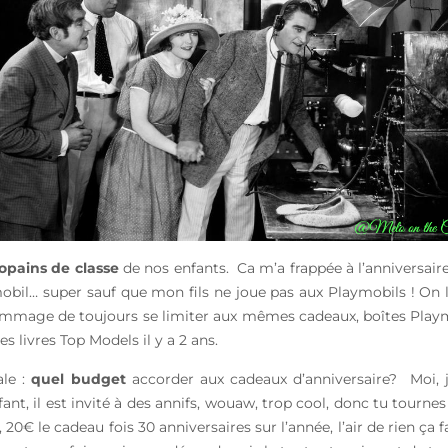
opains de classe
de nos enfants. Ca m’a frappée à l’anniversaire
obil… super sauf que mon fils ne joue pas aux Playmobils ! On l
 dommage de toujours se limiter aux mêmes cadeaux, boîtes Play
es livres Top Models il y a 2 ans.
ale :
quel budget
accorder aux cadeaux d’anniversaire? Moi, je
ant, il est invité à des annifs, wouaw, trop cool, donc tu tourne
te, 20€ le cadeau fois 30 anniversaires sur l’année, l’air de rien 