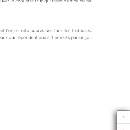
er le chouette truc qui fasse d’office plaisir
fait l’unanimité auprès des familles testeuses,
seaux qui répondent aux sifflements par un joli