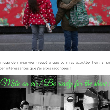
que de mi-janvier (j’espère que tu m’as écoutée, hein, sinon je
er intéressantes que j’ai alors racontées !