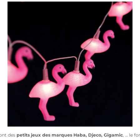
sont des
petits jeux
des marques
Haba, Djeco, Gigamic
, … le f