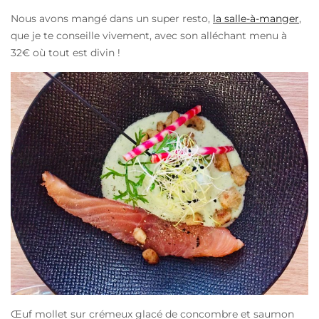
Nous avons mangé dans un super resto,
la salle-à-manger
,
que je te conseille vivement, avec son alléchant menu à
32€ où tout est divin !
Œuf mollet sur crémeux glacé de concombre et saumon