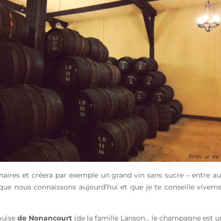
onnaires et créera par exemple un grand vin sans sucre – entre 
que nous connaissons aujourd’hui et que je te conseille vivemen
ouise
de Nonancourt
(de la famille Lanson… le champagne est un