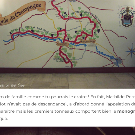
om de famille comme tu pourrais le croire ! En fait, Mathilde Per
lot n’avait pas de descendance), a d’abord donné l’appelation d
sparaître mais les premiers tonneaux comportent bien le
monog
que.