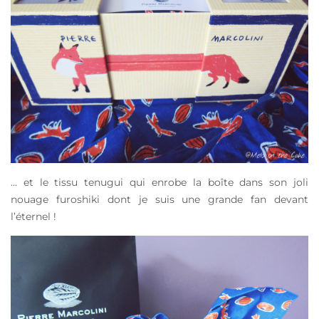
… et le tissu
tenugui
qui enrobe la boîte dans son joli
nouage
furoshiki
dont je suis une grande fan devant
l’éternel !