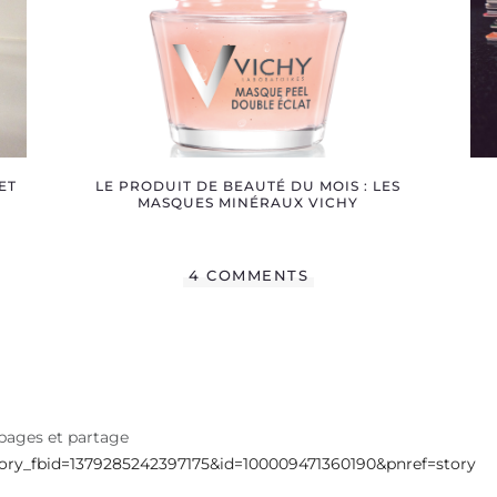
 ET
LE PRODUIT DE BEAUTÉ DU MOIS : LES
MASQUES MINÉRAUX VICHY
4 COMMENTS
2 pages et partage
ory_fbid=1379285242397175&id=100009471360190&pnref=story