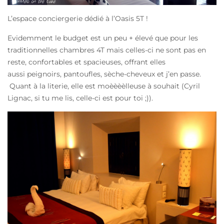
L’espace conciergerie dédié à l’Oasis 5T !
Evidemment le budget est un peu + élevé que pour les
traditionnelles chambres 4T mais celles-ci ne sont pas en
reste, confortables et spacieuses, offrant elles
aussi peignoirs, pantoufles, sèche-cheveux et j’en passe.
Quant à la literie, elle est moèèèèlleuse à souhait (Cyril
Lignac, si tu me lis, celle-ci est pour toi ;)).