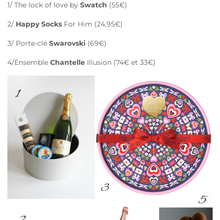
1/ The lock of love by
Swatch
(55€)
2/
Happy Socks
For Him (24,95€)
3/ Porte-clé
Swarovski
(69€)
4/Ensemble
Chantelle
Illusion (74€ et 33€)