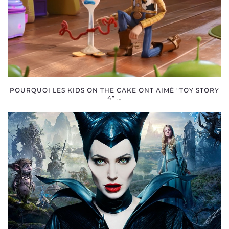
POURQUOI LES KIDS ON THE CAKE ONT AIMÉ “TOY STORY
4” …