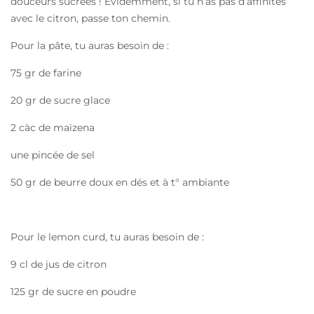
douceurs sucrées ! Evidemment, si tu n’as pas d’affinités
avec le citron, passe ton chemin.
Pour la pâte, tu auras besoin de :
75 gr de farine
20 gr de sucre glace
2 càc de maïzena
une pincée de sel
50 gr de beurre doux en dés et à t° ambiante
Pour le lemon curd, tu auras besoin de :
9 cl de jus de citron
125 gr de sucre en poudre