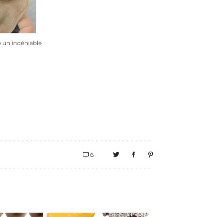
me un indéniable
6