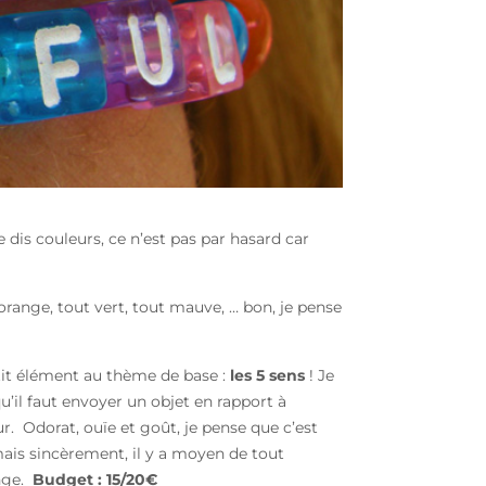
 dis couleurs, ce n’est pas par hasard car
orange, tout vert, tout mauve, … bon, je pense
etit élément au thème de base :
les 5 sens
! Je
u’il faut envoyer un objet en rapport à
r. Odorat, ouïe et goût, je pense que c’est
is sincèrement, il y a moyen de tout
ange.
Budget : 15/20€