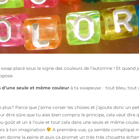
u swap placé sous le signe des couleurs de l’automne ! Et quand je
ropose.
s d’une seule et même couleur
à ta swapeuse : tout bleu, tout 
 plus? Parce que j’aime corser les choses et j’ajoute donc un p
être sûre que tu aies bien compris le principe, cela veut dire q
 au goût et un à l’ouïe et tout cela dans une seule et même couleu
cours à ton imagination
A première vue, ça semble compliqué ma
’en donne la peine et puis ça promet un très très chouette éch