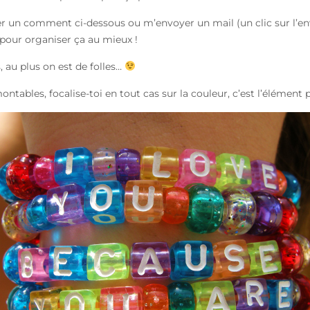
sser un comment ci-dessous ou m’envoyer un mail (un clic sur l’en
e pour organiser ça au mieux !
, au plus on est de folles…
ntables, focalise-toi en tout cas sur la couleur, c’est l’élément p