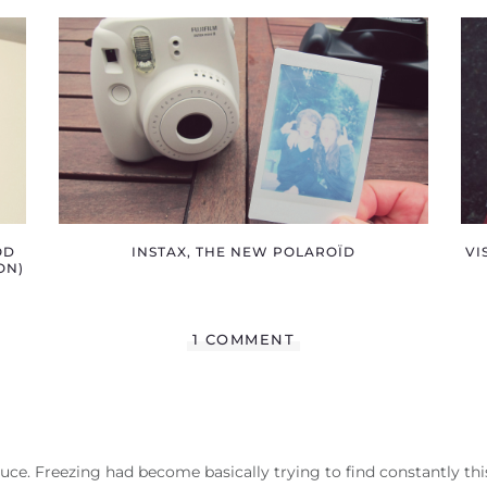
OD
INSTAX, THE NEW POLAROÏD
VI
ON)
1 COMMENT
ce. Freezing had become basically trying to find constantly th