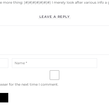
one more thing: )#)#)#)#)#)#)#) I merely look after various info a g
LEAVE A REPLY
owser for the next time I comment.