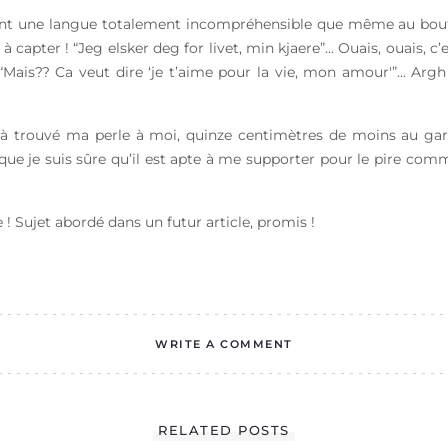
lent une langue totalement incompréhensible que même au bout d
à capter ! “Jeg elsker deg for livet, min kjaere”… Ouais, ouais, c’e
“Mais?? Ca veut dire ‘je t’aime pour la vie, mon amour'”… Argh
éjà trouvé ma perle à moi, quinze centimètres de moins au gar
e que je suis sûre qu’il est apte à me supporter pour le pire co
! Sujet abordé dans un futur article, promis !
WRITE A COMMENT
RELATED POSTS