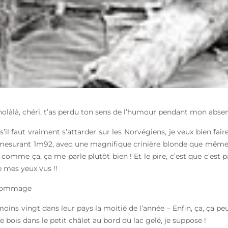
Rholàlà, chéri, t’as perdu ton sens de l’humour pendant mon absen
s’il faut vraiment s’attarder sur les Norvégiens, je veux bien fai
mesurant 1m92, avec une magnifique crinière blonde que même l
comme ça, ça me parle plutôt bien ! Et le pire, c’est que c’est pa
 mes yeux vus !!
 dommage
e moins vingt dans leur pays la moitié de l’année – Enfin, ça, ça 
 bois dans le petit châlet au bord du lac gelé, je suppose !