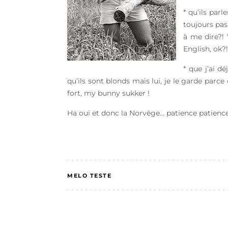
* qu’ils par
toujours pas 
à me dire?! 
English, ok?!
* que j’ai d
qu’ils sont blonds mais lui, je le garde parc
fort, my bunny sukker !
Ha oui et donc la Norvège… patience patience 
MELO TESTE