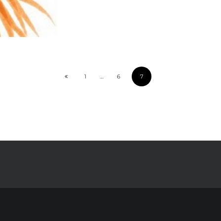
1
…
6
7